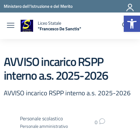
Vai ai contenuti
Vai al menu di navigazione
Vai al footer
Ministero dell'Istruzione e del Merito
Apr
Liceo Statale
"Francesco De Sanctis"
— Visita la pagina iniziale della scuola
AVVISO incarico RSPP
interno a.s. 2025-2026
AVVISO incarico RSPP interno a.s. 2025-2026
Personale scolastico
0
Personale amministrativo