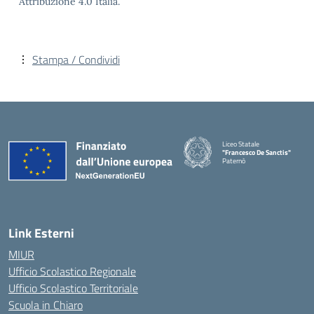
Attribuzione 4.0 Italia.
Stampa / Condividi
Liceo Statale
"Francesco De Sanctis"
Paternò
— Visita la pagina iniziale della 
Link Esterni
MIUR
Ufficio Scolastico Regionale
Ufficio Scolastico Territoriale
Scuola in Chiaro