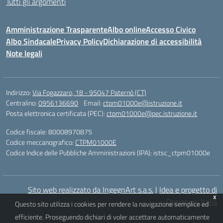
Tutti gli argomenti
Amministrazione Trasparente
Albo online
Accesso Civico
Albo Sindacale
Privacy Policy
Dichiarazione di accessibilità
Note legali
Indirizzo:
Via Fogazzaro, 18 - 95047 Paternò (CT)
Centralino:
0956136690
Email:
ctpm01000e@istruzione.it
Posta elettronica certificata (PEC):
ctpm01000e@pec.istruzione.it
Codice fiscale: 80008970875
Codice meccanografico:
CTPM01000E
Codice Indice delle Pubbliche Amministrazioni (IPA): istsc_ctpm01000e
Sito web realizzato da IngegnArt s.a.s.
|
Idea e progetto di
x
Designers Italia
Questo sito utilizza i cookies per rendere la navigazione semplice ed
efficiente. Proseguendo dichiari di voler accettare automaticamente