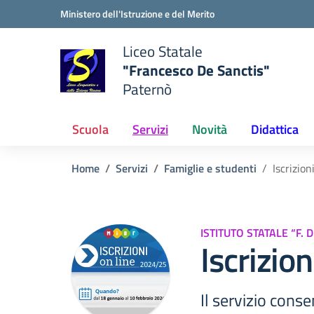
Vai ai contenuti
Vai al menu di navigazione
Vai al footer
Ministero dell'Istruzione e del Merito
Liceo Statale
"Francesco De Sanctis"
Paternò
e della scuola
— Visita la pagina iniziale del
Scuola
Servizi
Novità
Didattica
Home
Servizi
Famiglie e studenti
Iscrizion
ISTITUTO STATALE “F. 
Iscrizion
Il servizio conse