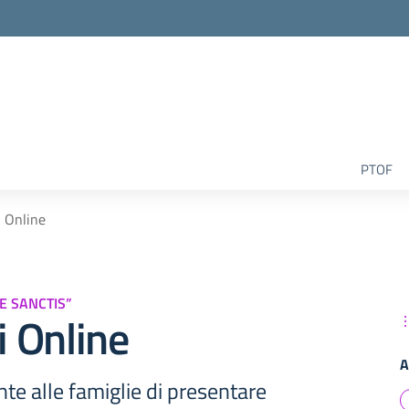
la scuola
PTOF
i Online
DE SANCTIS”
i Online
A
nte alle famiglie di presentare