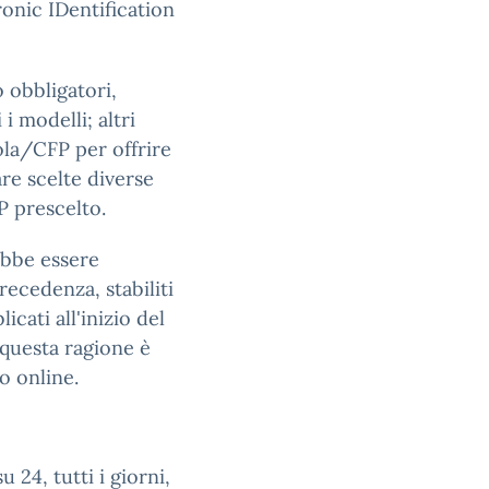
ronic IDentification
o obbligatori,
i modelli; altri
uola/CFP per offrire
are scelte diverse
P prescelto.
ebbe essere
recedenza, stabiliti
icati all'inizio del
 questa ragione è
o online.
u 24, tutti i giorni,