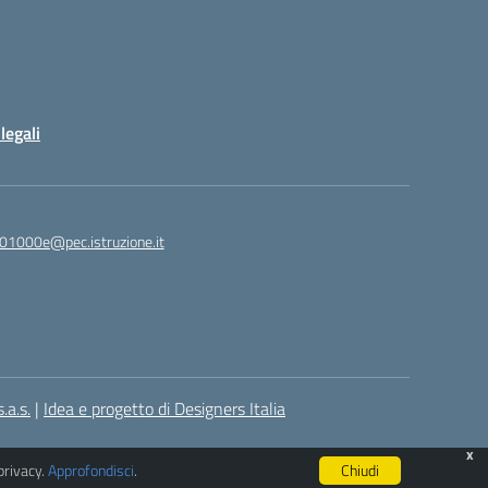
legali
01000e@pec.istruzione.it
.a.s.
|
Idea e progetto di Designers Italia
x
privacy.
Approfondisci
.
Chiudi