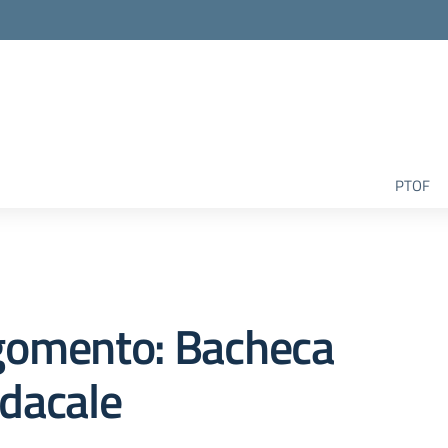
la scuola
PTOF
gomento: Bacheca
dacale