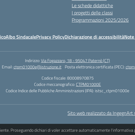
Le schede didattiche
I progetti delle classi
Programmazioni 2025/2026
ico
Albo Sindacale
Privacy Policy
Dichiarazione di accessibilità
Note 
Indirizzo:
Via Fogazzaro, 18 - 95047 Paternò (CT)
Email:
ctpm01000e@istruzione.it
Posta elettronica certificata (PEC):
ctpm
Codice fiscale: 80008970875
Codice meccanografico:
CTPM01000E
Codice Indice delle Pubbliche Amministrazioni (IPA): istsc_ctpm01000e
Sito web realizzato da IngegnArt s
iciente. Proseguendo dichiari di voler accettare automaticamente l'informativa 