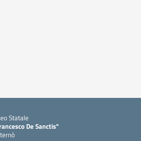
ceo Statale
rancesco De Sanctis"
ternò