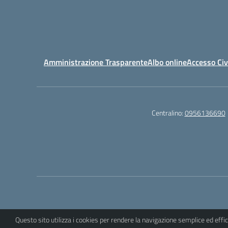
Amministrazione Trasparente
Albo online
Accesso Civ
Centralino:
0956136690
Questo sito utilizza i cookies per rendere la navigazione semplice ed eff