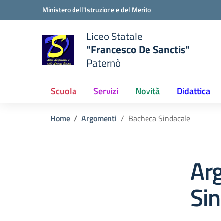
Vai ai contenuti
Vai al menu di navigazione
Vai al footer
Ministero dell'Istruzione e del Merito
Liceo Statale
"Francesco De Sanctis"
Paternò
e della scuola
— Visita la pagina iniziale del
Scuola
Servizi
Novità
Didattica
Home
Argomenti
Bacheca Sindacale
Ar
Sin