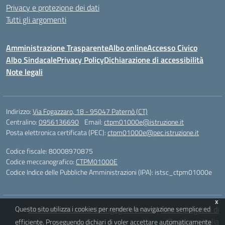
Privacy e protezione dei dati
Tutti gli argomenti
Amministrazione Trasparente
Albo online
Accesso Civico
Albo Sindacale
Privacy Policy
Dichiarazione di accessibilità
Note legali
Indirizzo:
Via Fogazzaro, 18 - 95047 Paternò (CT)
Centralino:
0956136690
Email:
ctpm01000e@istruzione.it
Posta elettronica certificata (PEC):
ctpm01000e@pec.istruzione.it
Codice fiscale: 80008970875
Codice meccanografico:
CTPM01000E
Codice Indice delle Pubbliche Amministrazioni (IPA): istsc_ctpm01000e
x
Questo sito utilizza i cookies per rendere la navigazione semplice ed
Sito web realizzato da IngegnArt s.a.s.
|
Idea e progetto di
Designers Italia
efficiente. Proseguendo dichiari di voler accettare automaticamente