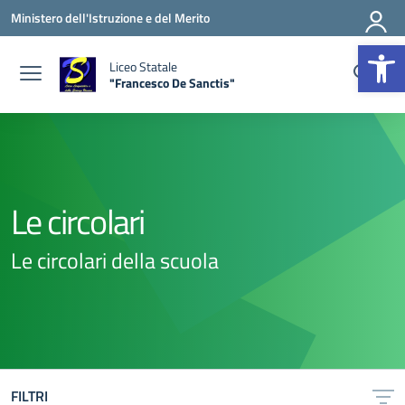
Vai ai contenuti
Vai al menu di navigazione
Vai al footer
Ministero dell'Istruzione e del Merito
Apr
Liceo Statale
"Francesco De Sanctis"
— Visita la pagina iniziale della scuola
Le circolari
Le circolari della scuola
FILTRI