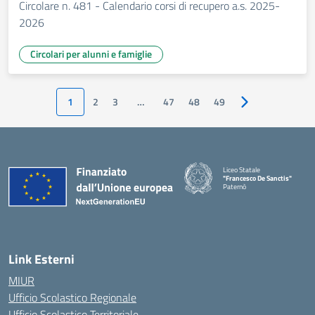
Circolare n. 481 - Calendario corsi di recupero a.s. 2025-
2026
Circolari per alunni e famiglie
1
2
3
…
47
48
49
Pagina successiv
Liceo Statale
"Francesco De Sanctis"
Paternò
— Visita la pagina iniziale della 
Link Esterni
MIUR
Ufficio Scolastico Regionale
Ufficio Scolastico Territoriale