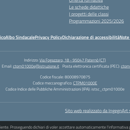
Offerta formativa
Le schede didattiche
I progetti delle classi
Programmazioni 2025/2026
ico
Albo Sindacale
Privacy Policy
Dichiarazione di accessibilità
Note 
Indirizzo:
Via Fogazzaro, 18 - 95047 Paternò (CT)
Email:
ctpm01000e@istruzione.it
Posta elettronica certificata (PEC):
ctpm
Codice fiscale: 80008970875
Codice meccanografico:
CTPM01000E
Codice Indice delle Pubbliche Amministrazioni (IPA): istsc_ctpm01000e
Sito web realizzato da IngegnArt s
iciente. Proseguendo dichiari di voler accettare automaticamente l'informativa 