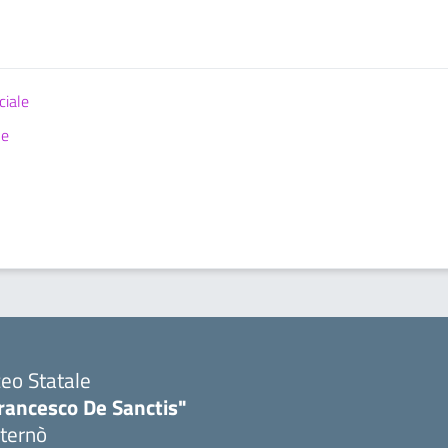
ciale
ne
ceo Statale
rancesco De Sanctis"
ternò