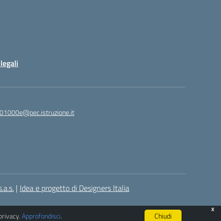
legali
01000e@pec.istruzione.it
.a.s.
|
Idea e progetto di Designers Italia
x
privacy.
Approfondisci
.
Chiudi