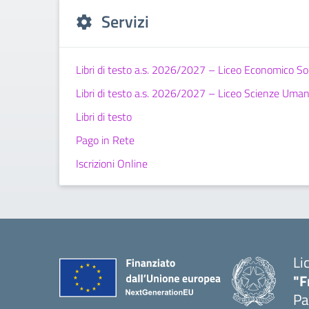
Servizi
Libri di testo a.s. 2026/2027 – Liceo Economico So
Libri di testo a.s. 2026/2027 – Liceo Scienze Uma
Libri di testo
Pago in Rete
Iscrizioni Online
Li
"F
Pa