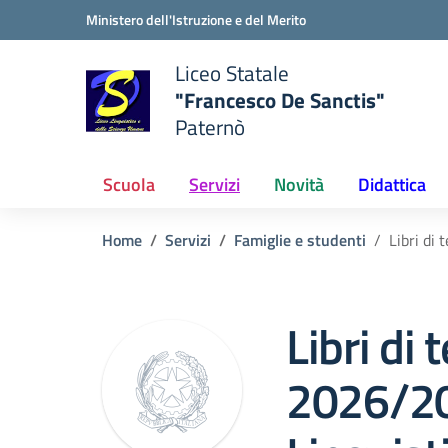
Vai ai contenuti
Vai al menu di navigazione
Vai al footer
Ministero dell'Istruzione e del Merito
Liceo Statale
"Francesco De Sanctis"
Paternò
e della scuola
— Visita la pagina iniziale del
Scuola
Servizi
Novità
Didattica
Home
Servizi
Famiglie e studenti
Libri di
Libri di 
2026/20