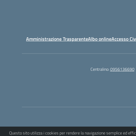
Amministrazione Trasparente
Albo online
Accesso Civ
Centralino:
0956136690
Questo sito utilizza i cookies per rendere la navigazione semplice ed eff