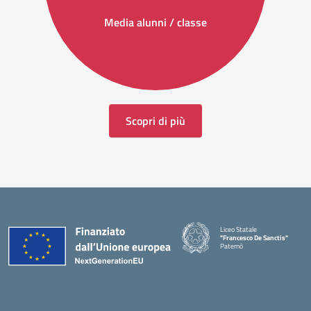
Media alunni / classe
Scopri di più
Liceo Statale
"Francesco De Sanctis"
Paternò
— Visita la pagina iniziale della 