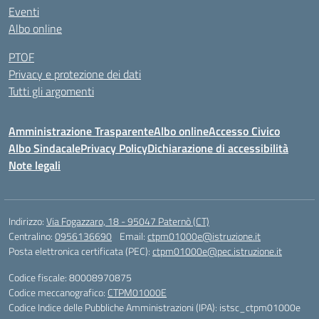
Eventi
Albo online
PTOF
Privacy e protezione dei dati
Tutti gli argomenti
Amministrazione Trasparente
Albo online
Accesso Civico
Albo Sindacale
Privacy Policy
Dichiarazione di accessibilità
Note legali
Indirizzo:
Via Fogazzaro, 18 - 95047 Paternò (CT)
Centralino:
0956136690
Email:
ctpm01000e@istruzione.it
Posta elettronica certificata (PEC):
ctpm01000e@pec.istruzione.it
Codice fiscale: 80008970875
Codice meccanografico:
CTPM01000E
Codice Indice delle Pubbliche Amministrazioni (IPA): istsc_ctpm01000e