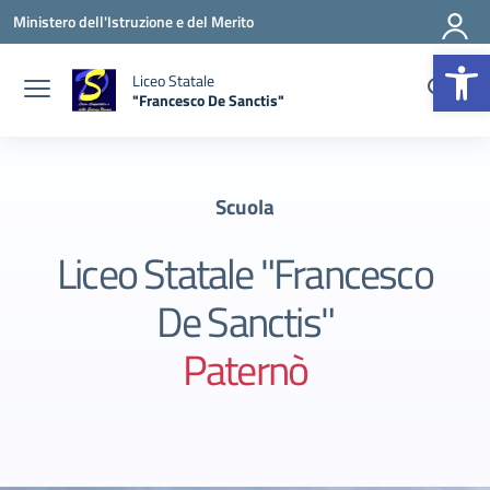
Vai ai contenuti
Vai al menu di navigazione
Vai al footer
Ministero dell'Istruzione e del Merito
Apr
Liceo Statale
"Francesco De Sanctis"
— Visita la pagina iniziale della scuola
Scuola
Liceo Statale "Francesco
De Sanctis"
Paternò