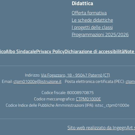
Didattica
Offerta formativa
Le schede didattiche
I progetti delle classi
Programmazioni 2025/2026
ico
Albo Sindacale
Privacy Policy
Dichiarazione di accessibilità
Note 
Indirizzo:
Via Fogazzaro, 18 - 95047 Paternò (CT)
Email:
ctpm01000e@istruzione.it
Posta elettronica certificata (PEC):
ctpm
Codice fiscale: 80008970875
Codice meccanografico:
CTPM01000E
Codice Indice delle Pubbliche Amministrazioni (IPA): istsc_ctpm01000e
Sito web realizzato da IngegnArt s