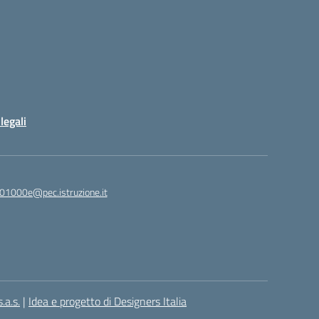
legali
01000e@pec.istruzione.it
.a.s.
|
Idea e progetto di Designers Italia