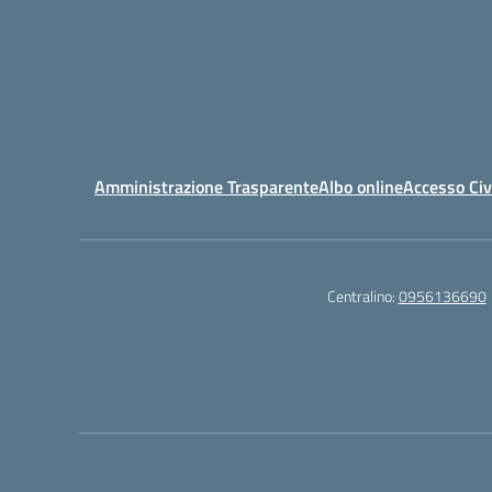
Amministrazione Trasparente
Albo online
Accesso Civ
Centralino:
0956136690