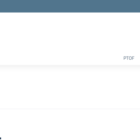
la scuola
PTOF