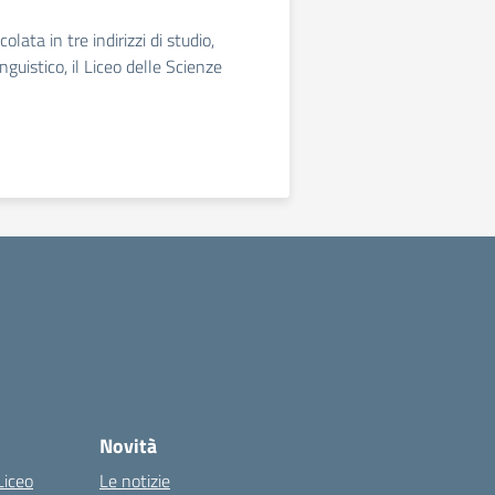
lata in tre indirizzi di studio,
nguistico, il Liceo delle Scienze
Novità
Liceo
Le notizie