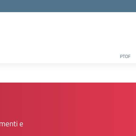
la scuola
PTOF
amenti e