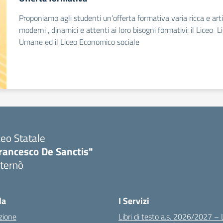
Proponiamo agli studenti un’offerta formativa varia ricca e artico
moderni , dinamici e attenti ai loro bisogni formativi: il Liceo Li
Umane ed il Liceo Economico sociale
ceo Statale
rancesco De Sanctis"
ternò
Visita la pagina iniziale della scuola
la
I Servizi
zione
Libri di testo a.s. 2026/2027 – 