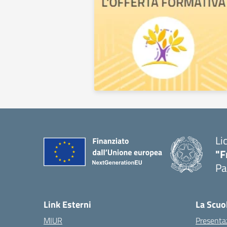
Li
"F
Pa
— 
Link Esterni
La Scuo
MIUR
Presenta