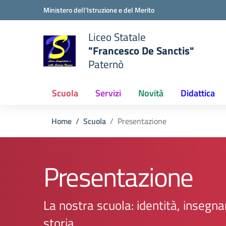
Vai ai contenuti
Vai al menu di navigazione
Vai al footer
Ministero dell'Istruzione e del Merito
Liceo Statale
"Francesco De Sanctis"
Paternò
e della scuola
— Visita la pagina iniziale del
Scuola
Servizi
Novità
Didattica
Home
Scuola
Presentazione
Presentazione
La nostra scuola: identità, insegn
storia.