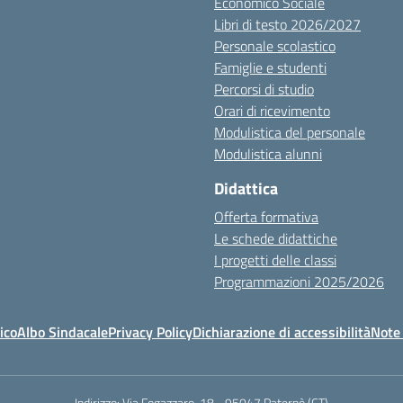
Economico Sociale
Libri di testo 2026/2027
Personale scolastico
Famiglie e studenti
Percorsi di studio
Orari di ricevimento
Modulistica del personale
Modulistica alunni
Didattica
Offerta formativa
Le schede didattiche
I progetti delle classi
Programmazioni 2025/2026
ico
Albo Sindacale
Privacy Policy
Dichiarazione di accessibilità
Note 
Indirizzo:
Via Fogazzaro, 18 - 95047 Paternò (CT)