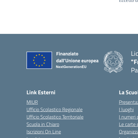
Eccetto d
Li
"F
Pa
— 
Link Esterni
La Scuo
MIUR
Presenta
Ufficio Scolastico Regionale
I luoghi
Ufficio Scolastico Territoriale
I numeri 
Scuola in Chiaro
Le carte 
Iscrizioni On Line
Organizz