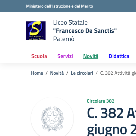
Vai ai contenuti
Vai al menu di navigazione
Vai al footer
Ministero dell'Istruzione e del Merito
Liceo Statale
"Francesco De Sanctis"
Paternò
e della scuola
— Visita la pagina iniziale del
Scuola
Servizi
Novità
Didattica
Home
Novità
Le circolari
C. 382 Attività g
Circolare 382
C. 382 A
giugno 