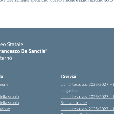
ove diversamente specificato, questo articolo è stato rilasciato sott
ceo Statale
rancesco De Sanctis"
ternò
Visita la pagina iniziale della scuola
la
I Servizi
zione
Libri di testo a.s. 2026/2027 – 
Linguistico
della scuola
Libri di testo a.s. 2026/2027 – 
della scuola
Scienze Umane
azione
Libri di testo a.s. 2026/2027 – 