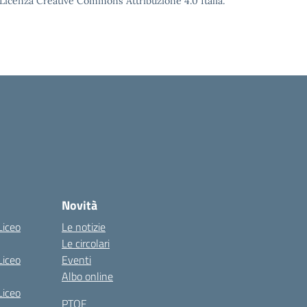
o Licenza Creative Commons Attribuzione 4.0 Italia.
Novità
Liceo
Le notizie
Le circolari
Liceo
Eventi
Albo online
Liceo
PTOF