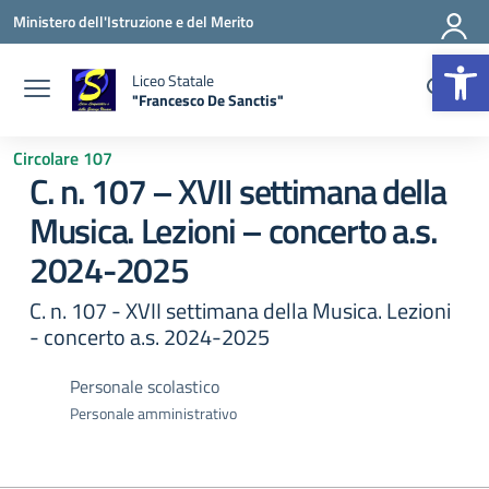
Vai ai contenuti
Vai al menu di navigazione
Vai al footer
Ministero dell'Istruzione e del Merito
Apr
Liceo Statale
"Francesco De Sanctis"
— Visita la pagina iniziale della scuola
Circolare 107
C. n. 107 – XVII settimana della
Musica. Lezioni – concerto a.s.
2024-2025
C. n. 107 - XVII settimana della Musica. Lezioni
- concerto a.s. 2024-2025
Personale scolastico
Personale amministrativo