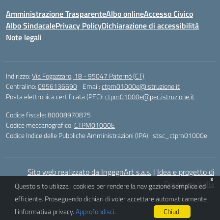
Amministrazione Trasparente
Albo online
Accesso Civico
Albo Sindacale
Privacy Policy
Dichiarazione di accessibilità
Note legali
Indirizzo:
Via Fogazzaro, 18 - 95047 Paternò (CT)
Centralino:
0956136690
Email:
ctpm01000e@istruzione.it
Posta elettronica certificata (PEC):
ctpm01000e@pec.istruzione.it
Codice fiscale: 80008970875
Codice meccanografico:
CTPM01000E
Codice Indice delle Pubbliche Amministrazioni (IPA): istsc_ctpm01000e
Sito web realizzato da IngegnArt s.a.s.
|
Idea e progetto di
x
Designers Italia
Questo sito utilizza i cookies per rendere la navigazione semplice ed
efficiente. Proseguendo dichiari di voler accettare automaticamente
l'informativa privacy.
Approfondisci
.
Chiudi