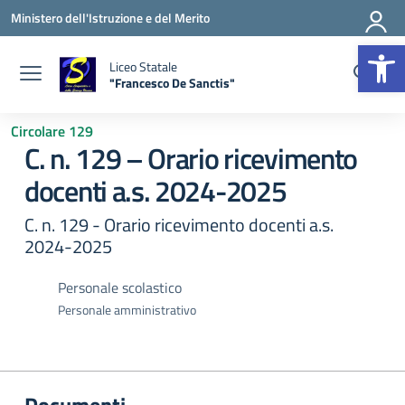
Vai ai contenuti
Vai al menu di navigazione
Vai al footer
Ministero dell'Istruzione e del Merito
Apr
Liceo Statale
"Francesco De Sanctis"
— Visita la pagina iniziale della scuola
Circolare 129
C. n. 129 – Orario ricevimento
docenti a.s. 2024-2025
C. n. 129 - Orario ricevimento docenti a.s.
2024-2025
Personale scolastico
Personale amministrativo