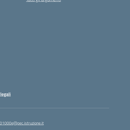
legali
01000e@pec.istruzione.it