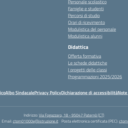
Personale scolastico
Famiglie e studenti
Percorsi di studio
Orari di ricevimento
Modulistica del personale
Modulistica alunni
Didattica
Offerta formativa
Le schede didattiche
I progetti delle classi
Programmazioni 2025/2026
ico
Albo Sindacale
Privacy Policy
Dichiarazione di accessibilità
Note 
Indirizzo:
Via Fogazzaro, 18 - 95047 Paternò (CT)
Email:
ctpm01000e@istruzione.it
Posta elettronica certificata (PEC):
ctpm