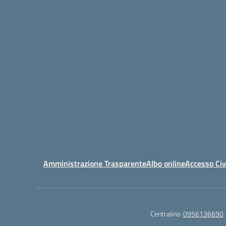
Amministrazione Trasparente
Albo online
Accesso Civ
Centralino:
0956136690