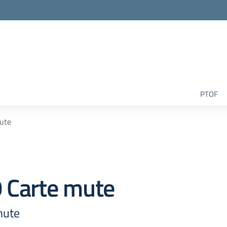
la scuola
PTOF
mute
0 Carte mute
mute