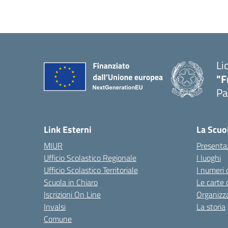
Li
"F
Pa
— 
Link Esterni
La Scuo
MIUR
Presenta
Ufficio Scolastico Regionale
I luoghi
Ufficio Scolastico Territoriale
I numeri 
Scuola in Chiaro
Le carte 
Iscrizioni On Line
Organizz
Invalsi
La storia
Comune