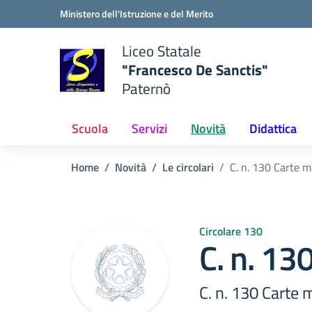
Vai ai contenuti
Vai al menu di navigazione
Vai al footer
Ministero dell'Istruzione e del Merito
Liceo Statale
"Francesco De Sanctis"
Paternò
e della scuola
— Visita la pagina iniziale del
Scuola
Servizi
Novità
Didattica
Home
Novità
Le circolari
C. n. 130 Carte 
Circolare 130
C. n. 13
C. n. 130 Carte 