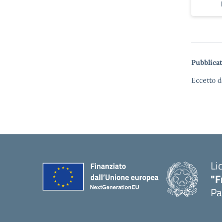
Pubblicat
Eccetto d
Li
"F
Pa
— 