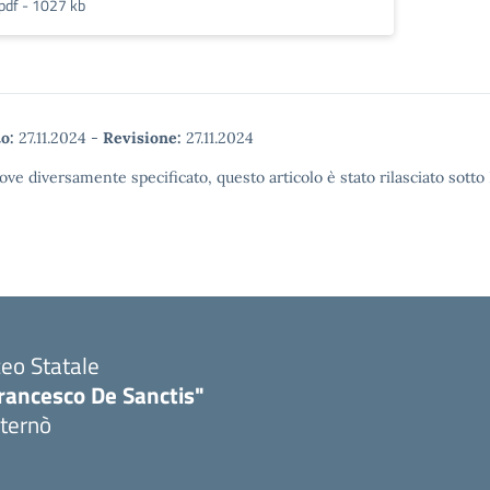
pdf - 1027 kb
o:
27.11.2024
-
Revisione:
27.11.2024
ove diversamente specificato, questo articolo è stato rilasciato sott
ceo Statale
rancesco De Sanctis"
ternò
Visita la pagina iniziale della scuola