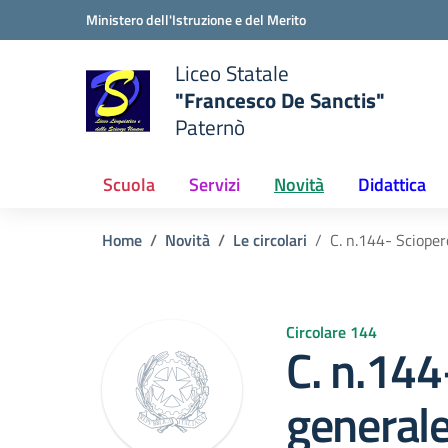
Vai ai contenuti
Vai al menu di navigazione
Vai al footer
Ministero dell'Istruzione e del Merito
Liceo Statale
"Francesco De Sanctis"
Paternò
e della scuola
— Visita la pagina iniziale del
Scuola
Servizi
Novità
Didattica
Home
Novità
Le circolari
C. n.144- Sciope
Circolare 144
C. n.144
generale