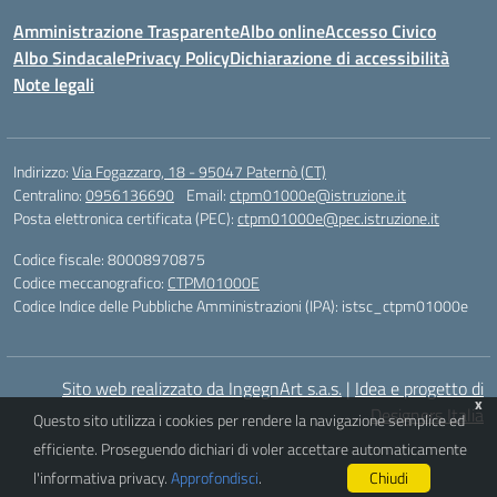
Amministrazione Trasparente
Albo online
Accesso Civico
Albo Sindacale
Privacy Policy
Dichiarazione di accessibilità
Note legali
Indirizzo:
Via Fogazzaro, 18 - 95047 Paternò (CT)
Centralino:
0956136690
Email:
ctpm01000e@istruzione.it
Posta elettronica certificata (PEC):
ctpm01000e@pec.istruzione.it
Codice fiscale: 80008970875
Codice meccanografico:
CTPM01000E
Codice Indice delle Pubbliche Amministrazioni (IPA): istsc_ctpm01000e
Sito web realizzato da IngegnArt s.a.s.
|
Idea e progetto di
x
Designers Italia
Questo sito utilizza i cookies per rendere la navigazione semplice ed
efficiente. Proseguendo dichiari di voler accettare automaticamente
l'informativa privacy.
Approfondisci
.
Chiudi