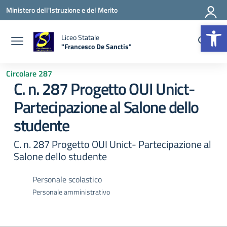
Vai ai contenuti
Vai al menu di navigazione
Vai al footer
Ministero dell'Istruzione e del Merito
Apr
Liceo Statale
"Francesco De Sanctis"
— Visita la pagina iniziale della scuola
Circolare 287
C. n. 287 Progetto OUI Unict-
Partecipazione al Salone dello
studente
C. n. 287 Progetto OUI Unict- Partecipazione al
Salone dello studente
Personale scolastico
Personale amministrativo