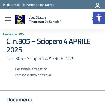
Vai ai contenuti
Vai al menu di navigazione
Vai al footer
Ministero dell'Istruzione e del Merito
Apr
Liceo Statale
"Francesco De Sanctis"
— Visita la pagina iniziale della scuola
Circolare 305
C. n.305 – Sciopero 4 APRILE
2025
C. n. 305 - Sciopero 4 APRILE 2025
Personale scolastico
Personale amministrativo
Documenti