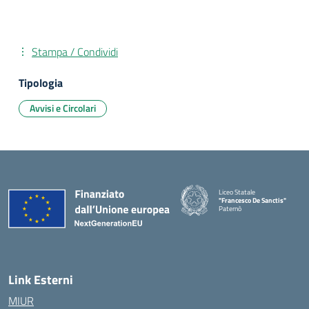
Stampa / Condividi
Tipologia
Avvisi e Circolari
Liceo Statale
"Francesco De Sanctis"
Paternò
— Visita la pagina iniziale della 
Link Esterni
MIUR