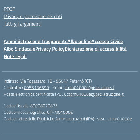
PTOF
Privacy e protezione dei dati
Tutti gli argomenti
Amministrazione Trasparente
Albo online
Accesso Civico
Albo Sindacale
Privacy Policy
Dichiarazione di accessibilità
Note legali
Indirizzo:
Via Fogazzaro, 18 - 95047 Paternò (CT)
Centralino:
0956136690
Email:
ctpm01000e@istruzione.it
Posta elettronica certificata (PEC):
ctpm01000e@pec.istruzione.it
Codice fiscale: 80008970875
Codice meccanografico:
CTPM01000E
Codice Indice delle Pubbliche Amministrazioni (IPA): istsc_ctpm01000e