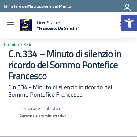
Vai ai contenuti
Vai al menu di navigazione
Vai al footer
Ministero dell'Istruzione e del Merito
Apr
Liceo Statale
"Francesco De Sanctis"
— Visita la pagina iniziale della scuola
Circolare 334
C.n.334 – Minuto di silenzio in
ricordo del Sommo Pontefice
Francesco
C.n.334 - Minuto di silenzio in ricordo del
Sommo Pontefice Francesco
Personale scolastico
Personale amministrativo