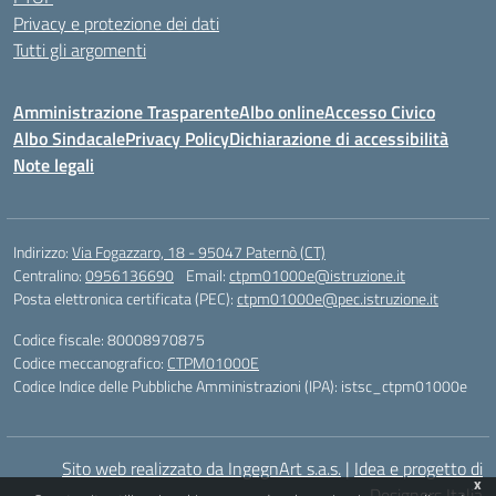
Privacy e protezione dei dati
Tutti gli argomenti
Amministrazione Trasparente
Albo online
Accesso Civico
Albo Sindacale
Privacy Policy
Dichiarazione di accessibilità
Note legali
Indirizzo:
Via Fogazzaro, 18 - 95047 Paternò (CT)
Centralino:
0956136690
Email:
ctpm01000e@istruzione.it
Posta elettronica certificata (PEC):
ctpm01000e@pec.istruzione.it
Codice fiscale: 80008970875
Codice meccanografico:
CTPM01000E
Codice Indice delle Pubbliche Amministrazioni (IPA): istsc_ctpm01000e
Sito web realizzato da IngegnArt s.a.s.
|
Idea e progetto di
x
Designers Italia