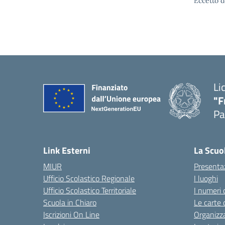
Eccetto d
Li
"F
Pa
— 
Link Esterni
La Scuo
MIUR
Presenta
Ufficio Scolastico Regionale
I luoghi
Ufficio Scolastico Territoriale
I numeri 
Scuola in Chiaro
Le carte 
Iscrizioni On Line
Organizz