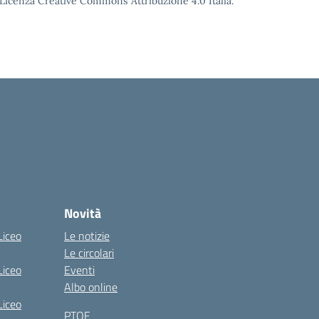
o Licenza Creative Commons Attribuzione 4.0 Italia.
Novità
Liceo
Le notizie
Le circolari
Liceo
Eventi
Albo online
Liceo
PTOF