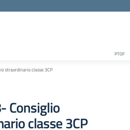
la scuola
PTOF
lio straordinario classe 3CP
8- Consiglio
nario classe 3CP