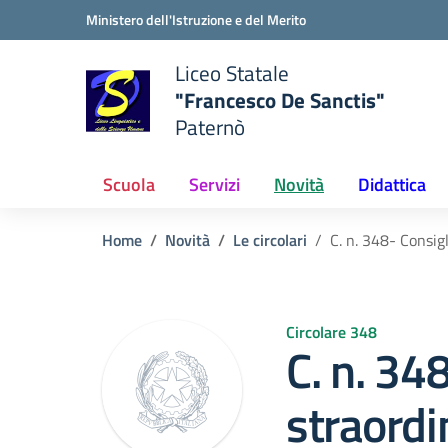
Vai ai contenuti
Vai al menu di navigazione
Vai al footer
Ministero dell'Istruzione e del Merito
Liceo Statale
"Francesco De Sanctis"
Paternò
e della scuola
— Visita la pagina iniziale del
Scuola
Servizi
Novità
Didattica
Home
Novità
Le circolari
C. n. 348- Consig
Circolare 348
C. n. 34
straordi