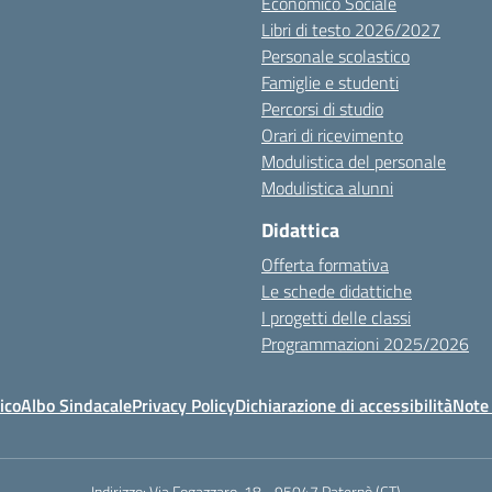
Economico Sociale
Libri di testo 2026/2027
Personale scolastico
Famiglie e studenti
Percorsi di studio
Orari di ricevimento
Modulistica del personale
Modulistica alunni
Didattica
Offerta formativa
Le schede didattiche
I progetti delle classi
Programmazioni 2025/2026
ico
Albo Sindacale
Privacy Policy
Dichiarazione di accessibilità
Note 
Indirizzo:
Via Fogazzaro, 18 - 95047 Paternò (CT)