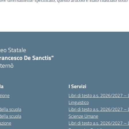
ove diversamente specificato, questo articolo è stato rilasciato sott
ceo Statale
rancesco De Sanctis"
ternò
Visita la pagina iniziale della scuola
la
I Servizi
zione
Libri di testo a.s. 2026/2027 – 
Linguistico
della scuola
Libri di testo a.s. 2026/2027 – 
della scuola
Scienze Umane
azione
Libri di testo a.s. 2026/2027 – 