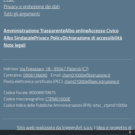
Privacy e protezione dei dati
Tutti gli argomenti
Amministrazione Trasparente
Albo online
Accesso Civico
Albo Sindacale
Privacy Policy
Dichiarazione di accessibilità
Note legali
Indirizzo:
Via Fogazzaro, 18 - 95047 Paternò (CT)
Centralino:
0956136690
Email:
ctpm01000e@istruzione.it
Posta elettronica certificata (PEC):
ctpm01000e@pec.istruzione.it
Codice fiscale: 80008970875
Codice meccanografico:
CTPM01000E
Codice Indice delle Pubbliche Amministrazioni (IPA): istsc_ctpm01000e
Sito web realizzato da IngegnArt s.a.s.
|
Idea e progetto di
x
Designers Italia