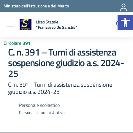
Vai ai contenuti
Vai al menu di navigazione
Vai al footer
Ministero dell'Istruzione e del Merito
Apr
Liceo Statale
"Francesco De Sanctis"
— Visita la pagina iniziale della scuola
Circolare 391
C. n. 391 – Turni di assistenza
sospensione giudizio a.s. 2024-
25
C. n. 391 - Turni di assistenza sospensione
giudizio a.s. 2024-25
Personale scolastico
Personale amministrativo