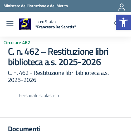
Vai ai contenuti
Vai al menu di navigazione
Vai al footer
Ministero dell'Istruzione e del Merito
Apr
Liceo Statale
"Francesco De Sanctis"
— Visita la pagina iniziale della scuola
Circolare 462
C. n. 462 – Restituzione libri
biblioteca a.s. 2025-2026
C. n. 462 - Restituzione libri biblioteca a.s.
2025-2026
Personale scolastico
Documenti