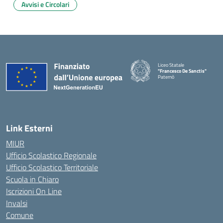
Avvisi e Circolari
Liceo Statale
"Francesco De Sanctis"
Paternò
— Visita la pagina iniziale della 
Link Esterni
MIUR
Ufficio Scolastico Regionale
Ufficio Scolastico Territoriale
Scuola in Chiaro
Iscrizioni On Line
Invalsi
Comune