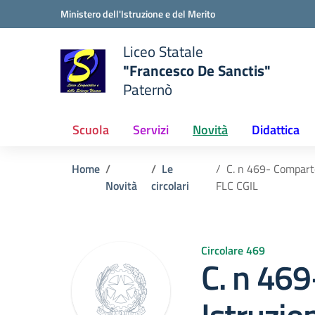
Vai ai contenuti
Vai al menu di navigazione
Vai al footer
Ministero dell'Istruzione e del Merito
Liceo Statale
"Francesco De Sanctis"
Paternò
e della scuola
— Visita la pagina iniziale del
Scuola
Servizi
Novità
Didattica
Home
Le
C. n 469- Comparto
Novità
circolari
FLC CGIL
Circolare 469
C. n 46