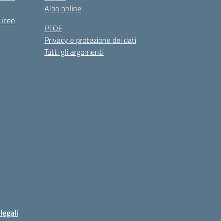
Albo online
Liceo
PTOF
Privacy e protezione dei dati
Tutti gli argomenti
legali