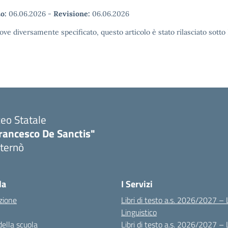
o:
06.06.2026
-
Revisione:
06.06.2026
ove diversamente specificato, questo articolo è stato rilasciato sott
ceo Statale
rancesco De Sanctis"
ternò
Visita la pagina iniziale della scuola
la
I Servizi
zione
Libri di testo a.s. 2026/2027 – 
Linguistico
della scuola
Libri di testo a.s. 2026/2027 – 