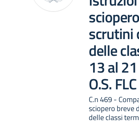
Istruzio
sciopero
scrutini
delle cla
13 al 2
O.S. FLC
C.n 469 - Compar
sciopero breve d
delle classi ter