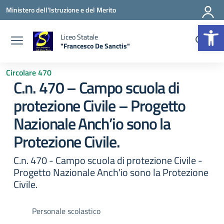
Vai ai contenuti
Vai al menu di navigazione
Vai al footer
Ministero dell'Istruzione e del Merito
Apr
Liceo Statale
"Francesco De Sanctis"
— Visita la pagina iniziale della scuola
Circolare 470
C.n. 470 – Campo scuola di
protezione Civile – Progetto
Nazionale Anch’io sono la
Protezione Civile.
C.n. 470 - Campo scuola di protezione Civile -
Progetto Nazionale Anch'io sono la Protezione
Civile.
Personale scolastico