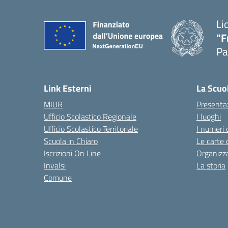
Li
"F
Pa
— 
Link Esterni
La Scuo
MIUR
Presenta
Ufficio Scolastico Regionale
I luoghi
Ufficio Scolastico Territoriale
I numeri 
Scuola in Chiaro
Le carte 
Iscrizioni On Line
Organizz
Invalsi
La storia
Comune