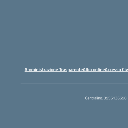
Amministrazione Trasparente
Albo online
Accesso Civ
Centralino:
0956136690