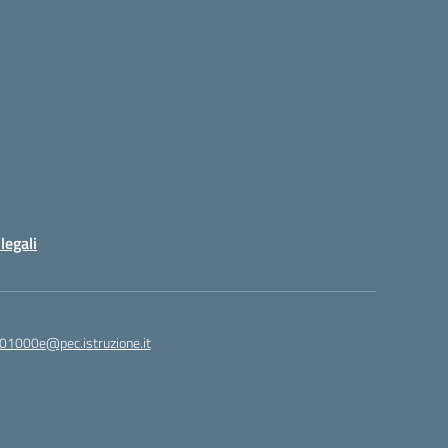
legali
01000e@pec.istruzione.it