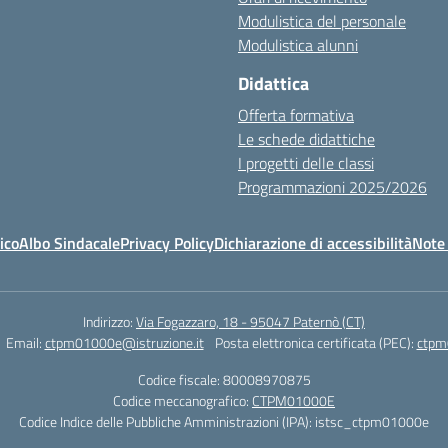
Modulistica del personale
Modulistica alunni
Didattica
Offerta formativa
Le schede didattiche
I progetti delle classi
Programmazioni 2025/2026
ico
Albo Sindacale
Privacy Policy
Dichiarazione di accessibilità
Note 
Indirizzo:
Via Fogazzaro, 18 - 95047 Paternò (CT)
Email:
ctpm01000e@istruzione.it
Posta elettronica certificata (PEC):
ctpm
Codice fiscale: 80008970875
Codice meccanografico:
CTPM01000E
Codice Indice delle Pubbliche Amministrazioni (IPA): istsc_ctpm01000e