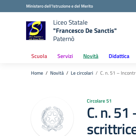
Vai ai contenuti
Vai al menu di navigazione
Vai al footer
Ministero dell'Istruzione e del Merito
Liceo Statale
"Francesco De Sanctis"
Paternò
e della scuola
— Visita la pagina iniziale del
Scuola
Servizi
Novità
Didattica
Home
Novità
Le circolari
C. n. 51 – Incont
Circolare 51
C. n. 51
scrittri