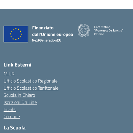
Liceo Statale
"Francesco De Sanctis"
Paternò
— Visita la pagina iniziale della 
Link Esterni
MIUR
Ufficio Scolastico Regionale
Ufficio Scolastico Territoriale
Scuola in Chiaro
Iscrizioni On Line
Invalsi
Comune
La Scuola