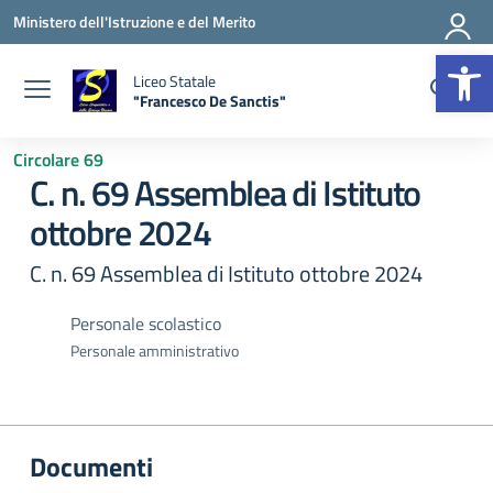
Vai ai contenuti
Vai al menu di navigazione
Vai al footer
Ministero dell'Istruzione e del Merito
Apr
Liceo Statale
"Francesco De Sanctis"
— Visita la pagina iniziale della scuola
Circolare 69
C. n. 69 Assemblea di Istituto
ottobre 2024
C. n. 69 Assemblea di Istituto ottobre 2024
Personale scolastico
Personale amministrativo
Documenti