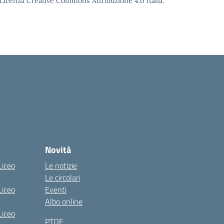
o Licenza Creative Commons Attribuzione 4.0 Italia.
Novità
Liceo
Le notizie
Le circolari
Liceo
Eventi
Albo online
Liceo
PTOF