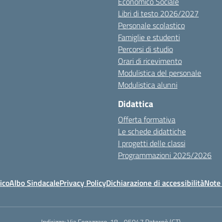
Economico Sociale
Libri di testo 2026/2027
Personale scolastico
Famiglie e studenti
Percorsi di studio
Orari di ricevimento
Modulistica del personale
Modulistica alunni
Didattica
Offerta formativa
Le schede didattiche
I progetti delle classi
Programmazioni 2025/2026
ico
Albo Sindacale
Privacy Policy
Dichiarazione di accessibilità
Note 
Indirizzo:
Via Fogazzaro, 18 - 95047 Paternò (CT)