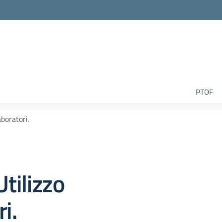
la scuola
PTOF
aboratori.
Utilizzo
i.