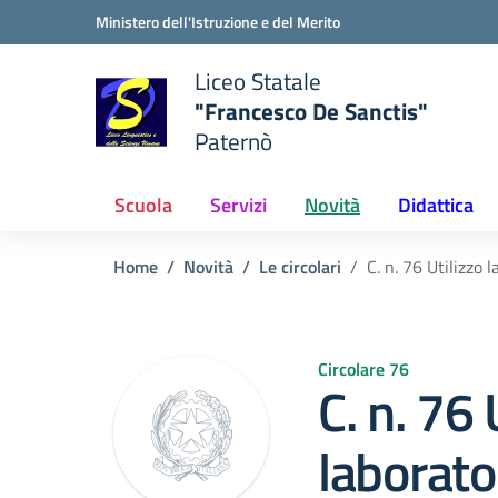
Vai ai contenuti
Vai al menu di navigazione
Vai al footer
Ministero dell'Istruzione e del Merito
Liceo Statale
"Francesco De Sanctis"
Paternò
e della scuola
— Visita la pagina iniziale del
Scuola
Servizi
Novità
Didattica
Home
Novità
Le circolari
C. n. 76 Utilizzo l
Circolare 76
C. n. 76 
laborator