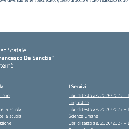
ove diversamente specificato, questo articolo è stato rilasciato sott
ceo Statale
rancesco De Sanctis"
ternò
Visita la pagina iniziale della scuola
la
I Servizi
zione
Libri di testo a.s. 2026/2027 – 
Linguistico
della scuola
Libri di testo a.s. 2026/2027 – 
della scuola
Scienze Umane
azione
Libri di testo a.s. 2026/2027 – 