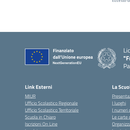
Eccetto d
Li
"F
Pa
— 
Link Esterni
La Scuo
MIUR
Presenta
Ufficio Scolastico Regionale
I luoghi
Ufficio Scolastico Territoriale
I numeri 
Scuola in Chiaro
Le carte 
Iscrizioni On Line
Organizz