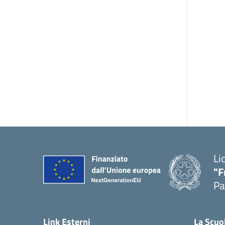
Li
"F
Pa
— 
Link Esterni
La Scuo