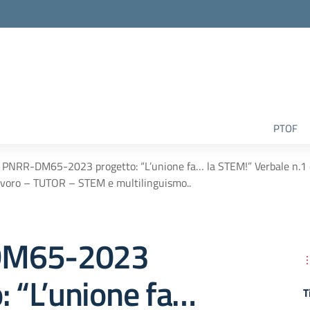
la scuola
PTOF
PNRR-DM65-2023 progetto: “L’unione fa… la STEM!” Verbale n.1 d
avoro – TUTOR – STEM e multilinguismo..
M65-2023
: “L’unione fa…
T