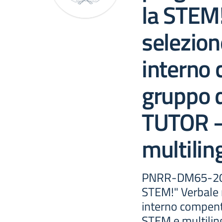
la STEM!
selezion
interno
gruppo d
TUTOR 
multilin
PNRR-DM65-2023 
STEM!" Verbale 
interno compent
STEM e multilin