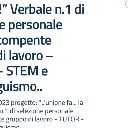
” Verbale n.1 di
e personale
 compente
i lavoro –
– STEM e
guismo..
progetto: "L'unione fa... la
n.1 di selezione personale
e gruppo di lavoro - TUTOR -
guismo.