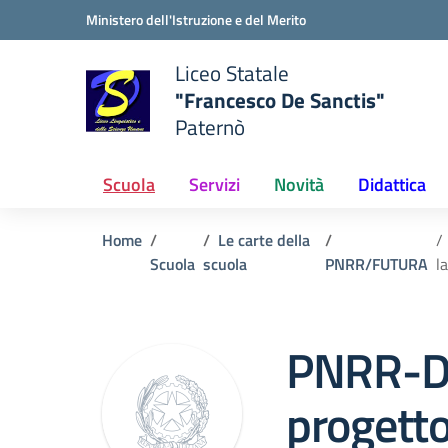
Vai ai contenuti
Vai al menu di navigazione
Vai al footer
Ministero dell'Istruzione e del Merito
Liceo Statale
"Francesco De Sanctis"
Paternò
e della scuola
— Visita la pagina iniziale del
Scuola
Servizi
Novità
Didattica
Home
Le carte della
Scuola
scuola
PNRR/FUTURA
l
PNRR-D
progetto