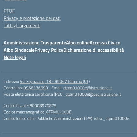
PTOF
Privacy e protezione dei dati
Tutti gli argomenti
Amministrazione Trasparente
Albo online
Accesso Civico
Albo Sindacale
Privacy Policy
Dichiarazione di accessibilità
Note legali
Indirizzo:
Via Fogazzaro, 18 - 95047 Paternò (CT)
Centralino:
0956136690
Email:
ctpm01000e@istruzione.it
Posta elettronica certificata (PEC):
ctpm01000e@pec.istruzione.it
Codice fiscale: 80008970875
Codice meccanografico:
CTPM01000E
Codice Indice delle Pubbliche Amministrazioni (IPA): istsc_ctpm01000e