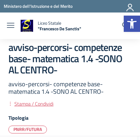
Vai ai contenuti
Vai al menu di navigazione
Vai al footer
Ministero dell'Istruzione e del Merito
Apr
Liceo Statale
"Francesco De Sanctis"
— Visita la pagina iniziale della scuola
avviso-percorsi- competenze
base- matematica 1.4 -SONO
AL CENTRO-
avviso-percorsi- competenze base-
matematica 1.4 -SONO AL CENTRO-
Stampa / Condividi
Tipologia
PNRR/FUTURA