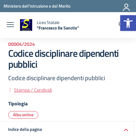
Vai ai contenuti
Vai al menu di navigazione
Vai al footer
Ministero dell'Istruzione e del Merito
Apr
Liceo Statale
"Francesco De Sanctis"
— Visita la pagina iniziale della scuola
00004/2024
Codice disciplinare dipendenti
pubblici
Codice disciplinare dipendenti pubblici
Stampa / Condividi
Tipologia
Albo online
Indice della pagina