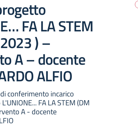
rogetto
NE… FA LA STEM
2023 ) –
to A – docente
ARDO ALFIO
di conferimento incarico
 L'UNIONE... FA LA STEM (DM
ervento A - docente
LFIO