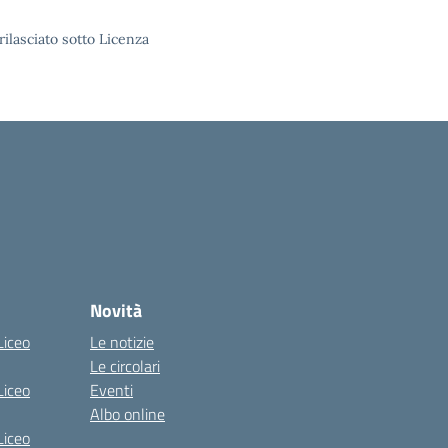
rilasciato sotto Licenza
Novità
Liceo
Le notizie
Le circolari
Liceo
Eventi
Albo online
Liceo