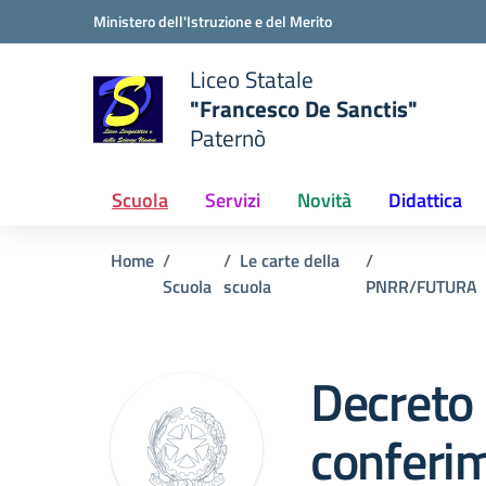
Vai ai contenuti
Vai al menu di navigazione
Vai al footer
Ministero dell'Istruzione e del Merito
Liceo Statale
"Francesco De Sanctis"
Paternò
e della scuola
— Visita la pagina iniziale del
Scuola
Servizi
Novità
Didattica
Home
Le carte della
Scuola
scuola
PNRR/FUTURA
Decreto 
conferim