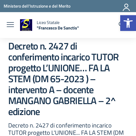
Vai ai contenuti
Vai al menu di navigazione
Vai al footer
Ministero dell'Istruzione e del Merito
Apr
Liceo Statale
"Francesco De Sanctis"
— Visita la pagina iniziale della scuola
Decreto n. 2427 di
conferimento incarico TUTOR
progetto L’UNIONE… FA LA
STEM (DM 65-2023 ) –
intervento A – docente
MANGANO GABRIELLA – 2^
edizione
Decreto n. 2427 di conferimento incarico
TUTOR progetto L'UNIONE... FA LA STEM (DM