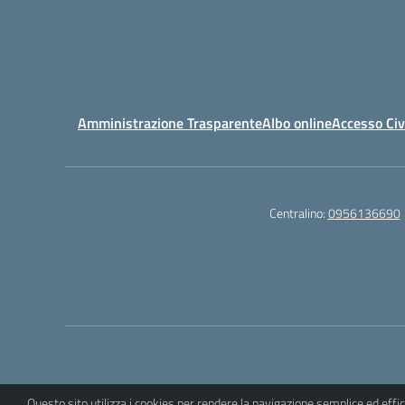
Amministrazione Trasparente
Albo online
Accesso Civ
Centralino:
0956136690
Questo sito utilizza i cookies per rendere la navigazione semplice ed eff