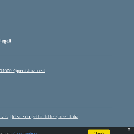
legali
01000e@pec.istruzione.it
.a.s.
|
Idea e progetto di Designers Italia
x
privacy.
Approfondisci
.
Chiudi