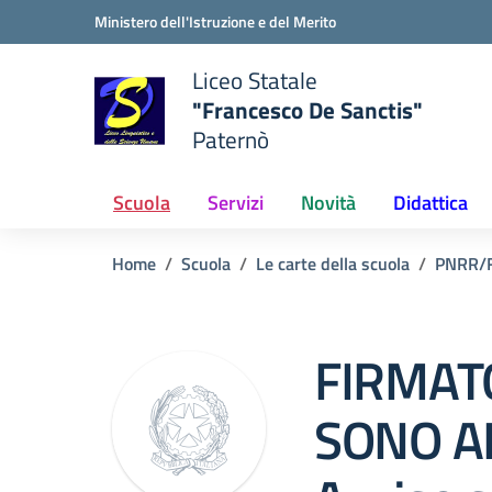
Vai ai contenuti
Vai al menu di navigazione
Vai al footer
Ministero dell'Istruzione e del Merito
Liceo Statale
"Francesco De Sanctis"
Paternò
e della scuola
— Visita la pagina iniziale del
Scuola
Servizi
Novità
Didattica
Home
Scuola
Le carte della scuola
PNRR/
FIRMATO
SONO A