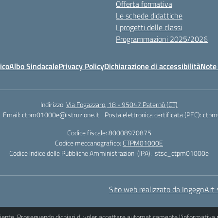
Offerta formativa
Le schede didattiche
I progetti delle classi
Programmazioni 2025/2026
ico
Albo Sindacale
Privacy Policy
Dichiarazione di accessibilità
Note 
Indirizzo:
Via Fogazzaro, 18 - 95047 Paternò (CT)
Email:
ctpm01000e@istruzione.it
Posta elettronica certificata (PEC):
ctpm
Codice fiscale: 80008970875
Codice meccanografico:
CTPM01000E
Codice Indice delle Pubbliche Amministrazioni (IPA): istsc_ctpm01000e
Sito web realizzato da IngegnArt s
iciente. Proseguendo dichiari di voler accettare automaticamente l'informativa 