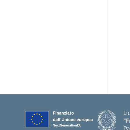
Li
"F
Pa