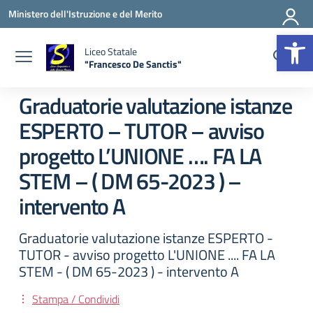
Vai ai contenuti
Vai al menu di navigazione
Vai al footer
Ministero dell'Istruzione e del Merito
Apr
Liceo Statale
"Francesco De Sanctis"
— Visita la pagina iniziale della scuola
Graduatorie valutazione istanze
ESPERTO – TUTOR – avviso
progetto L’UNIONE …. FA LA
STEM – ( DM 65-2023 ) –
intervento A
Graduatorie valutazione istanze ESPERTO -
TUTOR - avviso progetto L'UNIONE .... FA LA
STEM - ( DM 65-2023 ) - intervento A
Stampa / Condividi