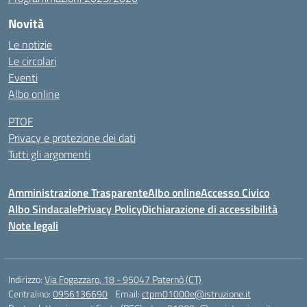
Novità
Le notizie
Le circolari
Eventi
Albo online
PTOF
Privacy e protezione dei dati
Tutti gli argomenti
Amministrazione Trasparente
Albo online
Accesso Civico
Albo Sindacale
Privacy Policy
Dichiarazione di accessibilità
Note legali
Indirizzo:
Via Fogazzaro, 18 - 95047 Paternò (CT)
Centralino:
0956136690
Email:
ctpm01000e@istruzione.it