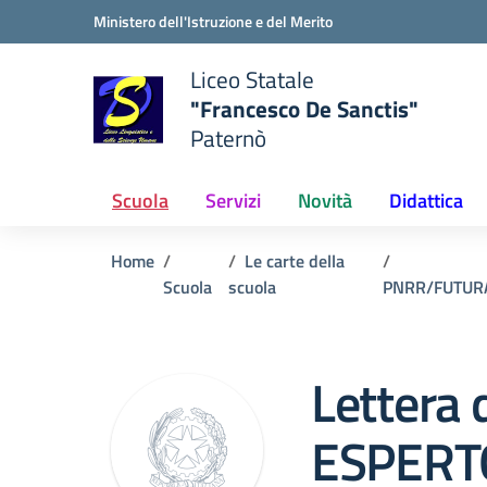
Vai ai contenuti
Vai al menu di navigazione
Vai al footer
Ministero dell'Istruzione e del Merito
Liceo Statale
"Francesco De Sanctis"
Paternò
e della scuola
— Visita la pagina iniziale del
Scuola
Servizi
Novità
Didattica
Home
Le carte della
Scuola
scuola
PNRR/FUTUR
Lettera d
ESPERTO