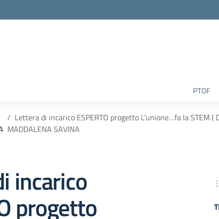
la scuola
PTOF
Lettera di incarico ESPERTO progetto L’unione…fa la STEM (
A
MADDALENA SAVINA
i incarico
 progetto
T