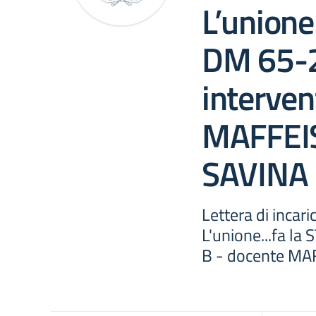
L’unione
DM 65-2
interven
MAFFEI
SAVINA
Lettera di inca
L'unione...fa la
B - docente M