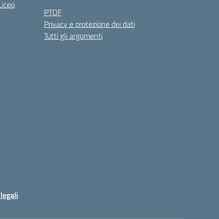
Liceo
PTOF
Privacy e protezione dei dati
Tutti gli argomenti
legali