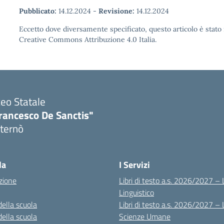
Pubblicato:
14.12.2024
-
Revisione:
14.12.2024
Eccetto dove diversamente specificato, questo articolo è stato 
Creative Commons Attribuzione 4.0 Italia.
ceo Statale
rancesco De Sanctis"
ternò
Visita la pagina iniziale della scuola
la
I Servizi
zione
Libri di testo a.s. 2026/2027 – 
Linguistico
della scuola
Libri di testo a.s. 2026/2027 – 
della scuola
Scienze Umane