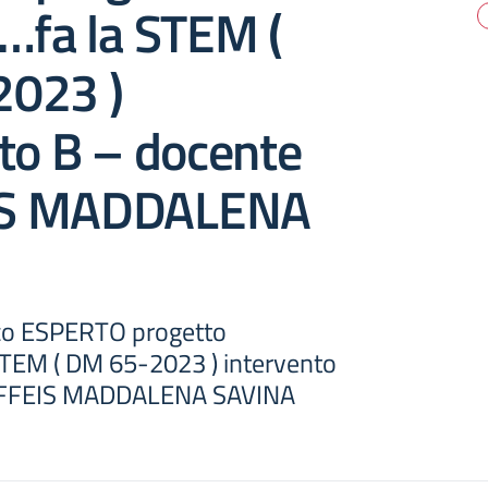
…fa la STEM (
023 )
to B – docente
S MADDALENA
rico ESPERTO progetto
 STEM ( DM 65-2023 ) intervento
AFFEIS MADDALENA SAVINA