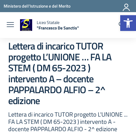
Vai ai contenuti
Vai al menu di navigazione
Vai al footer
Ministero dell'Istruzione e del Merito
Apr
Liceo Statale
"Francesco De Sanctis"
— Visita la pagina iniziale della scuola
Lettera di incarico TUTOR
progetto L’UNIONE … FA LA
STEM ( DM 65-2023 )
intervento A – docente
PAPPALARDO ALFIO – 2^
edizione
Lettera di incarico TUTOR progetto L'UNIONE ...
FA LA STEM ( DM 65-2023 ) intervento A -
docente PAPPALARDO ALFIO - 2^ edizione