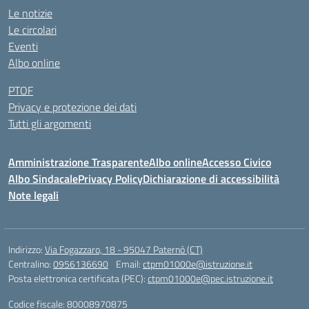
Le notizie
Le circolari
Eventi
Albo online
PTOF
Privacy e protezione dei dati
Tutti gli argomenti
Amministrazione Trasparente
Albo online
Accesso Civico
Albo Sindacale
Privacy Policy
Dichiarazione di accessibilità
Note legali
Indirizzo:
Via Fogazzaro, 18 - 95047 Paternò (CT)
Centralino:
0956136690
Email:
ctpm01000e@istruzione.it
Posta elettronica certificata (PEC):
ctpm01000e@pec.istruzione.it
Codice fiscale: 80008970875