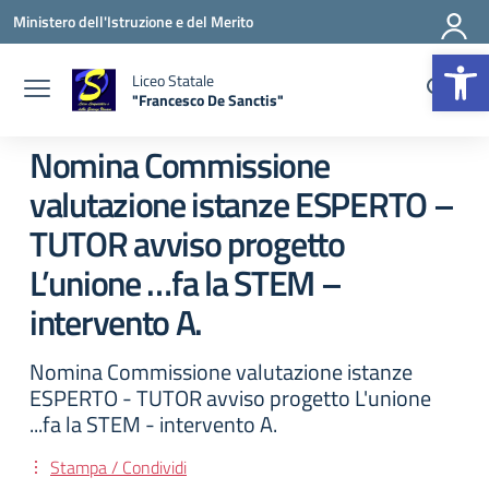
Vai ai contenuti
Vai al menu di navigazione
Vai al footer
Ministero dell'Istruzione e del Merito
Apr
Liceo Statale
"Francesco De Sanctis"
— Visita la pagina iniziale della scuola
Nomina Commissione
valutazione istanze ESPERTO –
TUTOR avviso progetto
L’unione …fa la STEM –
intervento A.
Nomina Commissione valutazione istanze
ESPERTO - TUTOR avviso progetto L'unione
...fa la STEM - intervento A.
Stampa / Condividi