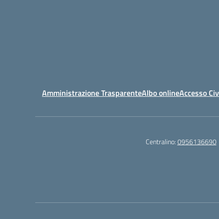
Amministrazione Trasparente
Albo online
Accesso Civ
Centralino:
0956136690