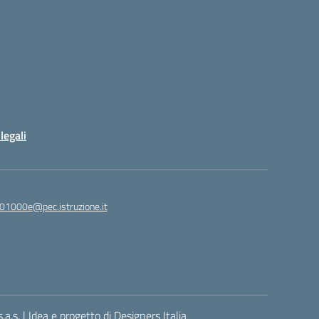
legali
01000e@pec.istruzione.it
.a.s.
|
Idea e progetto di Designers Italia