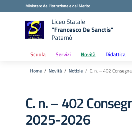
Vai ai contenuti
Vai al menu di navigazione
Vai al footer
Ministero dell'Istruzione e del Merito
Liceo Statale
"Francesco De Sanctis"
Paternò
e della scuola
— Visita la pagina iniziale del
Scuola
Servizi
Novità
Didattica
Home
Novità
Notizie
C. n. – 402 Consegna 
C. n. – 402 Consegn
2025-2026