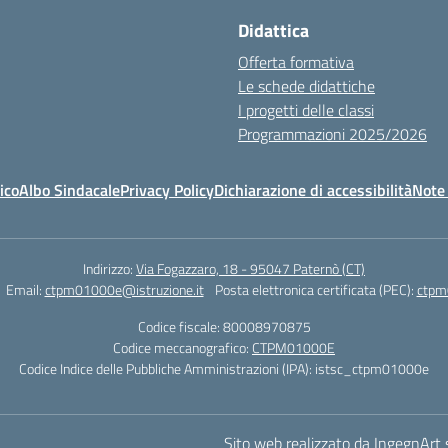
Didattica
Offerta formativa
Le schede didattiche
I progetti delle classi
Programmazioni 2025/2026
ico
Albo Sindacale
Privacy Policy
Dichiarazione di accessibilità
Note 
Indirizzo:
Via Fogazzaro, 18 - 95047 Paternò (CT)
Email:
ctpm01000e@istruzione.it
Posta elettronica certificata (PEC):
ctpm
Codice fiscale: 80008970875
Codice meccanografico:
CTPM01000E
Codice Indice delle Pubbliche Amministrazioni (IPA): istsc_ctpm01000e
Sito web realizzato da IngegnArt s