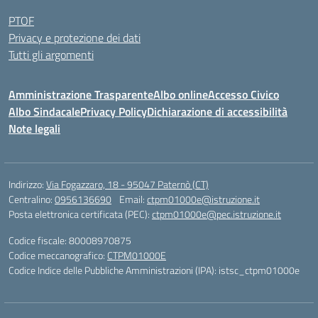
PTOF
Privacy e protezione dei dati
Tutti gli argomenti
Amministrazione Trasparente
Albo online
Accesso Civico
Albo Sindacale
Privacy Policy
Dichiarazione di accessibilità
Note legali
Indirizzo:
Via Fogazzaro, 18 - 95047 Paternò (CT)
Centralino:
0956136690
Email:
ctpm01000e@istruzione.it
Posta elettronica certificata (PEC):
ctpm01000e@pec.istruzione.it
Codice fiscale: 80008970875
Codice meccanografico:
CTPM01000E
Codice Indice delle Pubbliche Amministrazioni (IPA): istsc_ctpm01000e