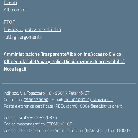
Eventi
Albo online
PTOF
Privacy e protezione dei dati
Tutti gli argomenti
Amministrazione Trasparente
Albo online
Accesso Civico
Albo Sindacale
Privacy Policy
Dichiarazione di accessibilità
Note legali
Indirizzo:
Via Fogazzaro, 18 - 95047 Paternò (CT)
Centralino:
0956136690
Email:
ctpm01000e@istruzione.it
Posta elettronica certificata (PEC):
ctpm01000e@pec.istruzione.it
Codice fiscale: 80008970875
Codice meccanografico:
CTPM01000E
Codice Indice delle Pubbliche Amministrazioni (IPA): istsc_ctpm01000e