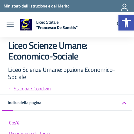
Vai ai contenuti
Vai al menu di navigazione
Vai al footer
Ministero dell'Istruzione e del Merito
Apr
Liceo Statale
"Francesco De Sanctis"
— Visita la pagina iniziale della scuola
Liceo Scienze Umane:
Economico-Sociale
Liceo Scienze Umane: opzione Economico-
Sociale
Stampa / Condividi
Indice della pagina
Cos'è
Programma di studio