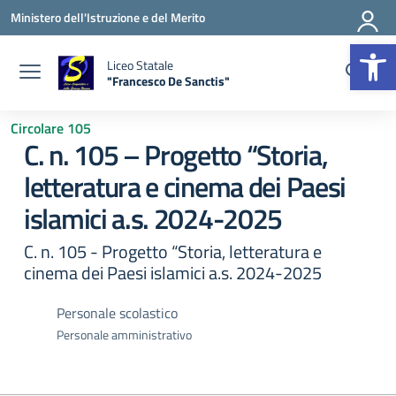
Vai ai contenuti
Vai al menu di navigazione
Vai al footer
Ministero dell'Istruzione e del Merito
Apr
Liceo Statale
"Francesco De Sanctis"
— Visita la pagina iniziale della scuola
Circolare 105
C. n. 105 – Progetto “Storia,
letteratura e cinema dei Paesi
islamici a.s. 2024-2025
C. n. 105 - Progetto “Storia, letteratura e
cinema dei Paesi islamici a.s. 2024-2025
Personale scolastico
Personale amministrativo