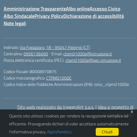
Amministrazione Trasparente
Albo online
Accesso Civico
Albo Sindacale
Privacy Policy
Dichiarazione di accessibilità
Note legali
Indirizzo:
Via Fogazzaro, 18 - 95047 Paternò (CT)
Centralino:
0956136690
Email:
ctpm01000e@istruzione.it
Posta elettronica certificata (PEC):
ctpm01000e@pec.istruzione.it
Codice fiscale: 80008970875
Codice meccanografico:
CTPM01000E
Codice Indice delle Pubbliche Amministrazioni (IPA): istsc_ctpm01000e
Sito web realizzato da IngegnArt s.a.s.
|
Idea e progetto di
x
Designers Italia
Questo sito utilizza i cookies per rendere la navigazione semplice ed
efficiente. Proseguendo dichiari di voler accettare automaticamente
l'informativa privacy.
Approfondisci
.
Chiudi