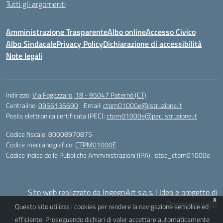
Tutti gli argomenti
Amministrazione Trasparente
Albo online
Accesso Civico
Albo Sindacale
Privacy Policy
Dichiarazione di accessibilità
Note legali
Indirizzo:
Via Fogazzaro, 18 - 95047 Paternò (CT)
Centralino:
0956136690
Email:
ctpm01000e@istruzione.it
Posta elettronica certificata (PEC):
ctpm01000e@pec.istruzione.it
Codice fiscale: 80008970875
Codice meccanografico:
CTPM01000E
Codice Indice delle Pubbliche Amministrazioni (IPA): istsc_ctpm01000e
Sito web realizzato da IngegnArt s.a.s.
|
Idea e progetto di
x
Designers Italia
Questo sito utilizza i cookies per rendere la navigazione semplice ed
efficiente. Proseguendo dichiari di voler accettare automaticamente