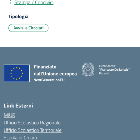
Stampa / Condividi
Tipologia
Avvisi e Circolari
Liceo Statale
"Francesco De Sanctis"
Paternò
— Visita la pagina iniziale della 
Link Esterni
MIUR
Ufficio Scolastico Regionale
Ufficio Scolastico Territoriale
Scuola in Chiaro