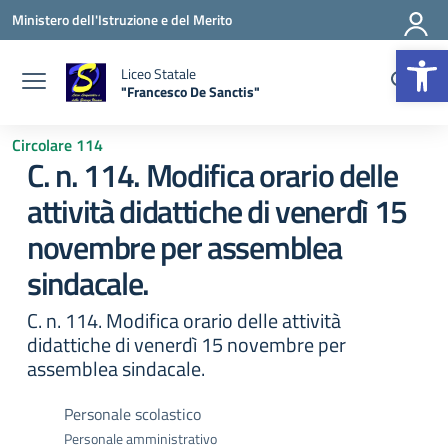
Vai ai contenuti
Vai al menu di navigazione
Vai al footer
Ministero dell'Istruzione e del Merito
Apr
Liceo Statale
"Francesco De Sanctis"
— Visita la pagina iniziale della scuola
Circolare 114
C. n. 114. Modifica orario delle
attività didattiche di venerdì 15
novembre per assemblea
sindacale.
C. n. 114. Modifica orario delle attività
didattiche di venerdì 15 novembre per
assemblea sindacale.
Personale scolastico
Personale amministrativo