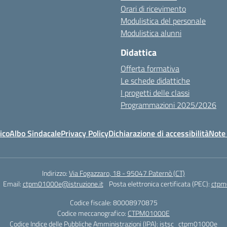
Orari di ricevimento
Modulistica del personale
Modulistica alunni
Didattica
Offerta formativa
Le schede didattiche
I progetti delle classi
Programmazioni 2025/2026
ico
Albo Sindacale
Privacy Policy
Dichiarazione di accessibilità
Note 
Indirizzo:
Via Fogazzaro, 18 - 95047 Paternò (CT)
Email:
ctpm01000e@istruzione.it
Posta elettronica certificata (PEC):
ctpm
Codice fiscale: 80008970875
Codice meccanografico:
CTPM01000E
Codice Indice delle Pubbliche Amministrazioni (IPA): istsc_ctpm01000e