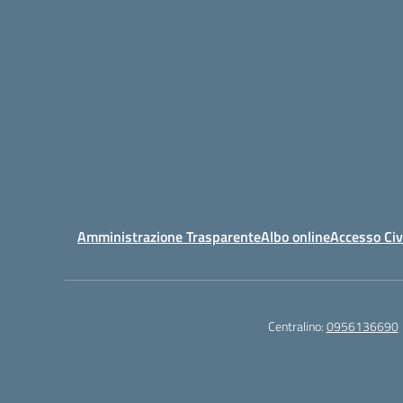
Amministrazione Trasparente
Albo online
Accesso Civ
Centralino:
0956136690