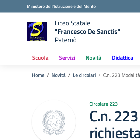
Vai ai contenuti
Vai al menu di navigazione
Vai al footer
Ministero dell'Istruzione e del Merito
Liceo Statale
"Francesco De Sanctis"
Paternò
e della scuola
— Visita la pagina iniziale del
Scuola
Servizi
Novità
Didattica
Home
Novità
Le circolari
C.n. 223 Modalità
Circolare 223
C.n. 223
richiesta