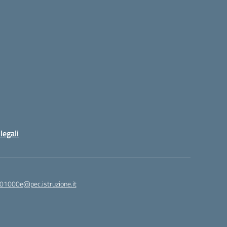
legali
01000e@pec.istruzione.it