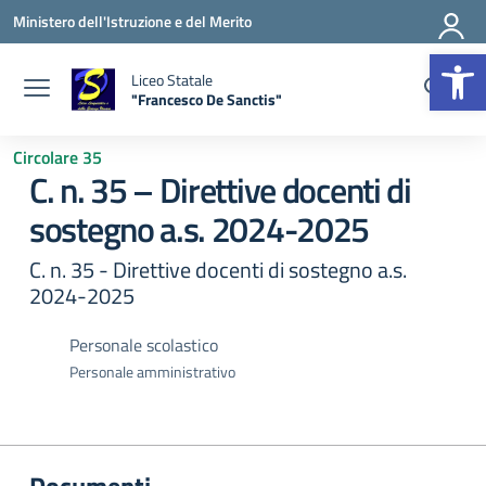
Vai ai contenuti
Vai al menu di navigazione
Vai al footer
Ministero dell'Istruzione e del Merito
Apr
Liceo Statale
"Francesco De Sanctis"
— Visita la pagina iniziale della scuola
Circolare 35
C. n. 35 – Direttive docenti di
sostegno a.s. 2024-2025
C. n. 35 - Direttive docenti di sostegno a.s.
2024-2025
Personale scolastico
Personale amministrativo