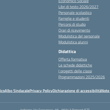
Economico Sociale
Libri di testo 2026/2027
Personale scolastico
Famiglie e studenti
Percorsi di studio
Orari di ricevimento
Modulistica del personale
Modulistica alunni
Didattica
Offerta formativa
Le schede didattiche
I progetti delle classi
Programmazioni 2025/2026
ico
Albo Sindacale
Privacy Policy
Dichiarazione di accessibilità
Note 
Indirizzo:
Via Fogazzaro, 18 - 95047 Paternò (CT)