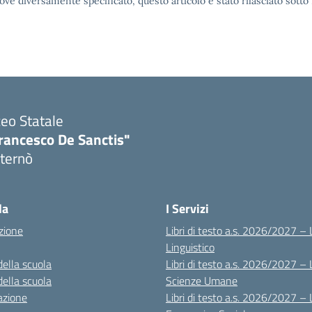
ove diversamente specificato, questo articolo è stato rilasciato sott
ceo Statale
rancesco De Sanctis"
ternò
Visita la pagina iniziale della scuola
la
I Servizi
zione
Libri di testo a.s. 2026/2027 – 
Linguistico
della scuola
Libri di testo a.s. 2026/2027 – 
della scuola
Scienze Umane
azione
Libri di testo a.s. 2026/2027 – 