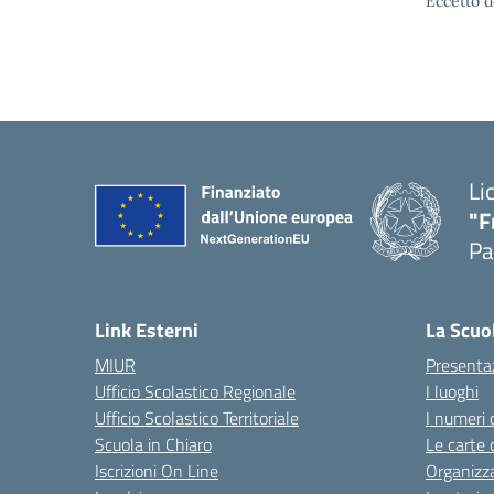
Eccetto d
Li
"F
Pa
— 
Link Esterni
La Scuo
MIUR
Presenta
Ufficio Scolastico Regionale
I luoghi
Ufficio Scolastico Territoriale
I numeri 
Scuola in Chiaro
Le carte 
Iscrizioni On Line
Organizz