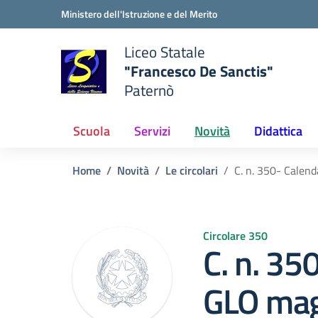
Vai ai contenuti
Vai al menu di navigazione
Vai al footer
Ministero dell'Istruzione e del Merito
Liceo Statale
"Francesco De Sanctis"
Paternò
e della scuola
— Visita la pagina iniziale del
Scuola
Servizi
Novità
Didattica
Home
Novità
Le circolari
C. n. 350- Calen
Circolare 350
C. n. 35
GLO mag