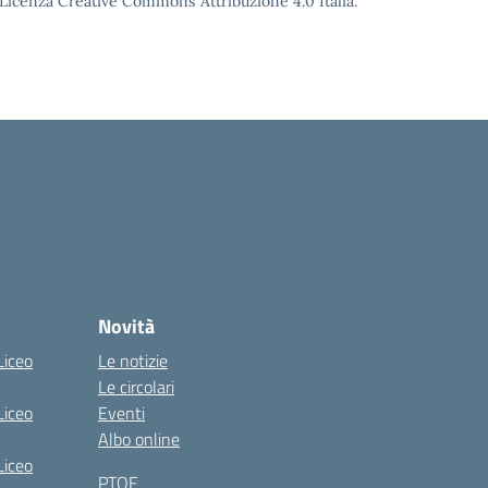
o Licenza Creative Commons Attribuzione 4.0 Italia.
Novità
Liceo
Le notizie
Le circolari
Liceo
Eventi
Albo online
Liceo
PTOF