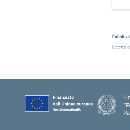
Pubblicat
Eccetto d
Li
"F
Pa
— 