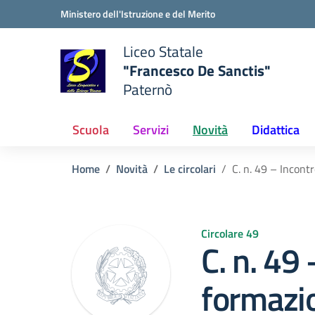
Vai ai contenuti
Vai al menu di navigazione
Vai al footer
Ministero dell'Istruzione e del Merito
Liceo Statale
"Francesco De Sanctis"
Paternò
e della scuola
— Visita la pagina iniziale del
Scuola
Servizi
Novità
Didattica
Home
Novità
Le circolari
C. n. 49 – Incont
Circolare 49
C. n. 49
formazi