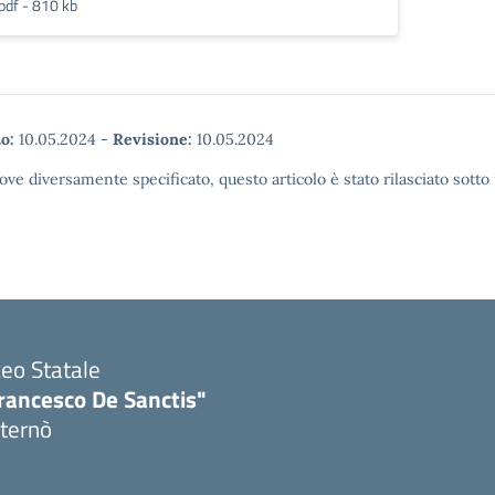
pdf - 810 kb
o:
10.05.2024
-
Revisione:
10.05.2024
ove diversamente specificato, questo articolo è stato rilasciato sott
ceo Statale
rancesco De Sanctis"
ternò
Visita la pagina iniziale della scuola