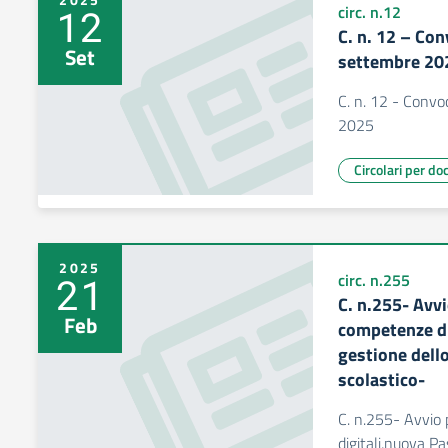
12
circ. n.12
C. n. 12 – Co
Set
settembre 20
C. n. 12 - Convo
2025
Circolari per do
2025
21
circ. n.255
C. n.255- Avv
Feb
competenze di
gestione dell
scolastico-
C. n.255- Avvio
digitali,nuova P