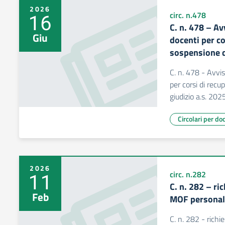
2026
16
circ. n.478
C. n. 478 – Av
Giu
docenti per co
sospensione d
C. n. 478 - Avvis
per corsi di rec
giudizio a.s. 20
Circolari per do
2026
11
circ. n.282
C. n. 282 – ri
Feb
MOF personal
C. n. 282 - richi