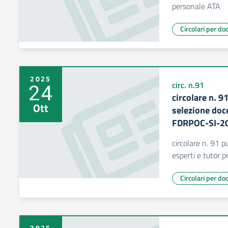
personale ATA
Circolari per do
2025
24
circ. n.91
circolare n. 9
Ott
selezione doce
FDRPOC-SI-2
circolare n. 91 p
esperti e tutor
Circolari per do
2025