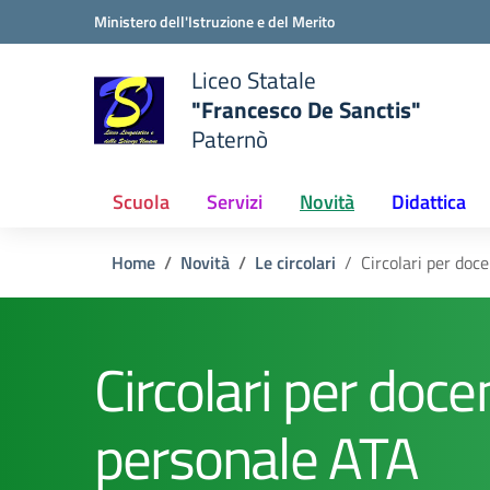
Vai ai contenuti
Vai al menu di navigazione
Vai al footer
Ministero dell'Istruzione e del Merito
Liceo Statale
"Francesco De Sanctis"
Paternò
e della scuola
— Visita la pagina iniziale del
Scuola
Servizi
Novità
Didattica
Home
Novità
Le circolari
Circolari per doc
Circolari per docen
personale ATA