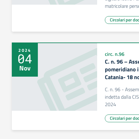
matricolare pers
Circolari per do
2024
04
circ. n.96
C. n. 96 – Ass
Nov
pomeridiano i
Catania- 18 
C. n. 96 - Assem
indetta dalla C
2024
Circolari per do