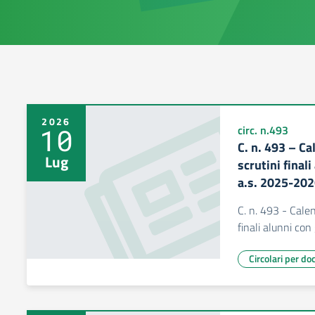
2026
10
circ. n.493
C. n. 493 – Ca
Lug
scrutini final
a.s. 2025-202
C. n. 493 - Calen
finali alunni co
Circolari per do