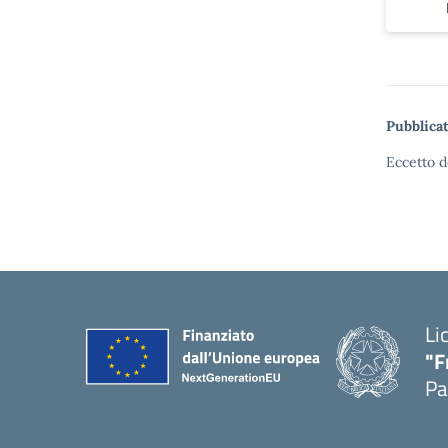
Pubblicat
Eccetto d
Li
"F
Pa
— 