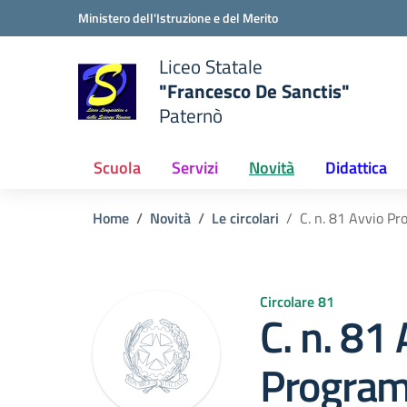
Vai ai contenuti
Vai al menu di navigazione
Vai al footer
Ministero dell'Istruzione e del Merito
Liceo Statale
"Francesco De Sanctis"
Paternò
e della scuola
— Visita la pagina iniziale del
Scuola
Servizi
Novità
Didattica
Home
Novità
Le circolari
C. n. 81 Avvio P
Circolare 81
C. n. 81
Progra