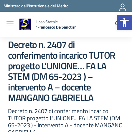
Vai ai contenuti
Vai al menu di navigazione
Vai al footer
Ministero dell'Istruzione e del Merito
Apr
Liceo Statale
"Francesco De Sanctis"
— Visita la pagina iniziale della scuola
Decreto n. 2407 di
conferimento incarico TUTOR
progetto L’UNIONE… FA LA
STEM (DM 65-2023 ) –
intervento A – docente
MANGANO GABRIELLA
Decreto n. 2407 di conferimento incarico
TUTOR progetto L'UNIONE... FA LA STEM (DM
65-2023 ) - intervento A - docente MANGANO