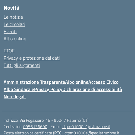
Novità
Le notizie
Le circolari
Eventi
Albo online
PTOF
Privacy e protezione dei dati
Tutti gli argomenti
Amministrazione Trasparente
Albo online
Accesso Civico
Albo Sindacale
Privacy Policy
Dichiarazione di accessibilità
Note legali
Indirizzo:
Via Fogazzaro, 18 - 95047 Paternò (CT)
Centralino:
0956136690
Email:
ctpm01000e@istruzione.it
Posta elettronica certificata (PEC):
ctpm01000e@pec.istruzione.it