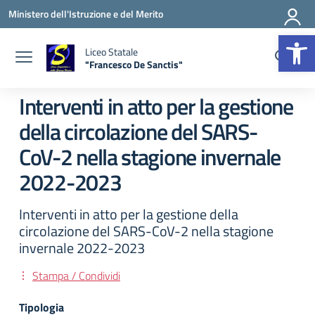
Vai ai contenuti
Vai al menu di navigazione
Vai al footer
Ministero dell'Istruzione e del Merito
Apr
Liceo Statale
"Francesco De Sanctis"
— Visita la pagina iniziale della scuola
Interventi in atto per la gestione
della circolazione del SARS-
CoV-2 nella stagione invernale
2022-2023
Interventi in atto per la gestione della
circolazione del SARS-CoV-2 nella stagione
invernale 2022-2023
Stampa / Condividi
Tipologia