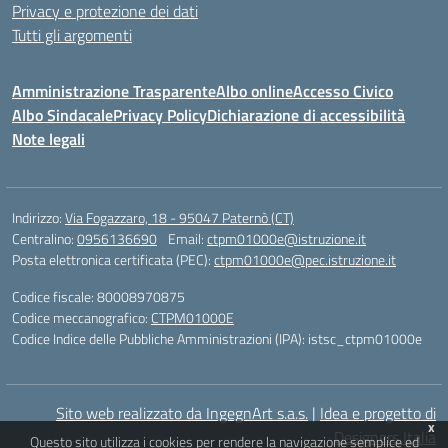
Privacy e protezione dei dati
Tutti gli argomenti
Amministrazione Trasparente
Albo online
Accesso Civico
Albo Sindacale
Privacy Policy
Dichiarazione di accessibilità
Note legali
Indirizzo:
Via Fogazzaro, 18 - 95047 Paternò (CT)
Centralino:
0956136690
Email:
ctpm01000e@istruzione.it
Posta elettronica certificata (PEC):
ctpm01000e@pec.istruzione.it
Codice fiscale: 80008970875
Codice meccanografico:
CTPM01000E
Codice Indice delle Pubbliche Amministrazioni (IPA): istsc_ctpm01000e
Sito web realizzato da IngegnArt s.a.s.
|
Idea e progetto di
x
Designers Italia
Questo sito utilizza i cookies per rendere la navigazione semplice ed