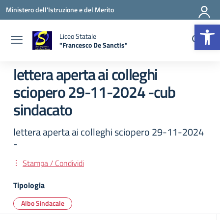
Vai ai contenuti
Vai al menu di navigazione
Vai al footer
Ministero dell'Istruzione e del Merito
Apr
Liceo Statale
"Francesco De Sanctis"
— Visita la pagina iniziale della scuola
lettera aperta ai colleghi
sciopero 29-11-2024 -cub
sindacato
lettera aperta ai colleghi sciopero 29-11-2024
-
Stampa / Condividi
Tipologia
Albo Sindacale