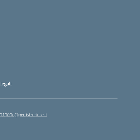
legali
01000e@pec.istruzione.it