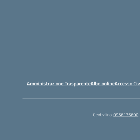
Amministrazione Trasparente
Albo online
Accesso Civ
Centralino:
0956136690