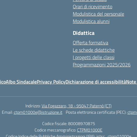
Orari di ricevimento
Modulistica del personale
Modulistica alunni
Didattica
Offerta formativa
Le schede didattiche
I progetti delle classi
Programmazioni 2025/2026
ico
Albo Sindacale
Privacy Policy
Dichiarazione di accessibilità
Note 
Indirizzo:
Via Fogazzaro, 18 - 95047 Paternò (CT)
Email:
ctpm01000e@istruzione.it
Posta elettronica certificata (PEC):
ctpm
Codice fiscale: 80008970875
Codice meccanografico:
CTPM01000E
Codice Indice delle Pubbliche Amministrazioni (IPA): istsc_ctpm01000e