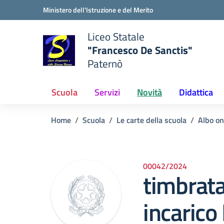
Vai ai contenuti
Vai al menu di navigazione
Vai al footer
Ministero dell'Istruzione e del Merito
Liceo Statale
"Francesco De Sanctis"
Paternò
e della scuola
— Visita la pagina iniziale del
Scuola
Servizi
Novità
Didattica
Home
Scuola
Le carte della scuola
Albo on
00042/2024
timbrata
incaric