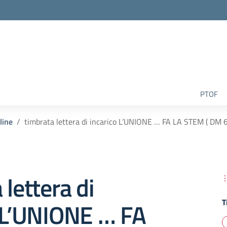
la scuola
PTOF
line
timbrata lettera di incarico L’UNIONE … FA LA STEM ( D
 lettera di
T
o L’UNIONE … FA