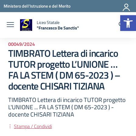
Vai ai contenuti
Vai al menu di navigazione
Vai al footer
Ministero dell'Istruzione e del Merito
Apr
Liceo Statale
"Francesco De Sanctis"
— Visita la pagina iniziale della scuola
00049/2024
TIMBRATO Lettera di incarico
TUTOR progetto L’UNIONE …
FA LA STEM ( DM 65-2023 ) –
docente CHISARI TIZIANA
TIMBRATO Lettera di incarico TUTOR progetto
L'UNIONE ... FA LA STEM ( DM 65-2023 ) -
docente CHISARI TIZIANA
Stampa / Condividi