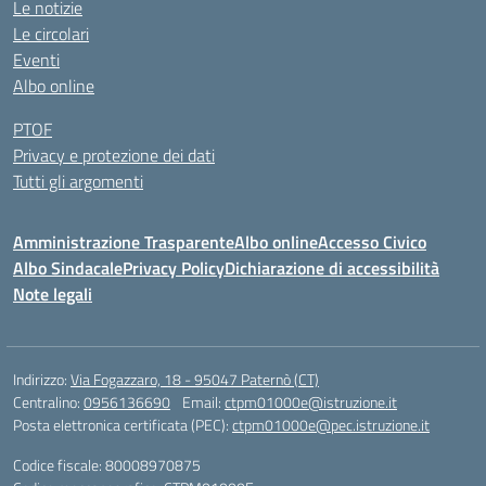
Le notizie
Le circolari
Eventi
Albo online
PTOF
Privacy e protezione dei dati
Tutti gli argomenti
Amministrazione Trasparente
Albo online
Accesso Civico
Albo Sindacale
Privacy Policy
Dichiarazione di accessibilità
Note legali
Indirizzo:
Via Fogazzaro, 18 - 95047 Paternò (CT)
Centralino:
0956136690
Email:
ctpm01000e@istruzione.it
Posta elettronica certificata (PEC):
ctpm01000e@pec.istruzione.it
Codice fiscale: 80008970875